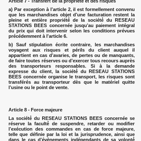
Article 7 - Transfert de la propriété́ et des risques
a) Par exception à l’article 2, il est formellement convenu
que les marchandises objet d’une facturation restent la
pleine et entière propriété́ de la société́ du RESEAU
STATIONS BEES concernée jusqu’au paiement intégral
du prix qui doit intervenir selon les conditions prévues
précédemment à l'article 6.
b) Sauf stipulation écrite contraire, les marchandises
voyagent aux risques et périls du client auquel il
appartient en cas d’avaries, de pertes ou de manquants,
de faire toutes réserves ou d’exercer tous recours auprès
des transporteurs responsables. Si à la demande
expresse du client, la société́ du RESEAU STATIONS
BEES concernée organise le transport, les risques sont
transférés au transporteur dès que le matériel quitte
l’usine ou le point de vente.
Article 8 - Force majeure
La société́ du RESEAU STATIONS BEES concernée se
réserve la faculté́ de suspendre, retarder ou modifier
l’exécution des commandes en cas de force majeure,
telle que définie par la loi et la jurisprudence, ainsi que
dans le cas d’évènements indépendants de sa volonté́